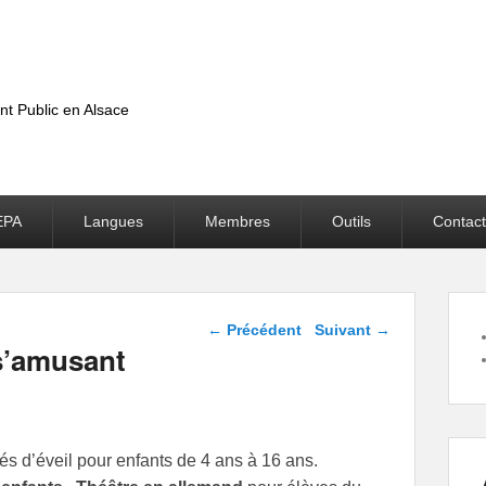
nt Public en Alsace
EPA
Langues
Membres
Outils
Contact
Navigation dans les
←
Précédent
Suivant
→
articles
s’amusant
tés d’éveil pour enfants de 4 ans à 16 ans.