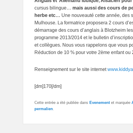
Anglais et Allemand ludique, Alsacien pour
cursus bilingue…
mais aussi des cours de pein
herbe etc…
Une nouveauté cette année, des
Mulhouse. La formatrice proposera 2 cours d’es
démarrage des cours d’anglais à Blotzheim les
programme 2013/2014 et le bulletin d’inscriptio
et collègues. Nous vous rappelons que vous po
Réduction de 10 % pour votre 2ème enfant ou 2
Renseignement sur le site internet
www.kiddya
[dm]170[/dm]
Cette entrée a été publiée dans
Evenement
et marquée
permalien
.