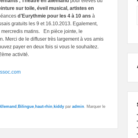
 enfants ,
Théâtre en allemand
pour élèves du
ture sur toile, éveil musical, artistes en
 séances
d’Eurythmie pour les 4 à 10 ans
à
sais gratuits les 9 et 16.10.2013. Egalement,
 mercredis matins. En pièce jointe, le
n. Merci de le diffuser très largement à vos amis
uvez payer en deux fois si vous le souhaitez.
ème activité.
ssoc.com
Allemand
,
Bilingue
,
haut-rhin
,
kiddy
par
admin
. Marquer le