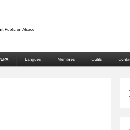
nt Public en Alsace
PEPA
Langues
Membres
Outils
Conta