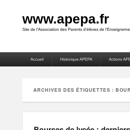
www.apepa.fr
Site de l'Association des Parents d'élèves de l'Enseigneme
Premier
Accueil
Historique APEPA
Actions AP
menu
ARCHIVES DES ÉTIQUETTES :
BOU
Bourses de lycée : dernier