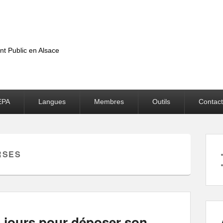
nt Public en Alsace
EPA
Langues
Membres
Outils
Contact
RSES
s jours pour déposer son