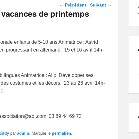
Navigation dans les
←
Précédent
Suivant
→
articles
 vacances de printemps
nale enfants de 5-10 ans Animatrice : Astrid
 en progressant en allemand. 15 et 16 avril 14h-
 bilingues Animatrice : Alix Développer ses
r des costumes et les décors. 23 au 26 avril 14h-
 €
association@aol.com 03 89 44 69 72
kiddy
par
admin
. Marquer le
permalien
.