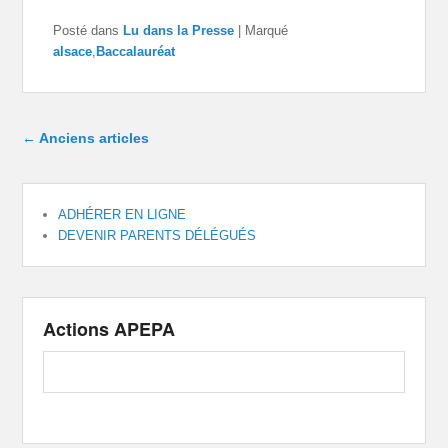
Posté dans
Lu dans la Presse
|
Marqué
alsace
,
Baccalauréat
Navigation dans les articles
←
Anciens articles
ADHÉRER EN LIGNE
DEVENIR PARENTS DÉLÉGUÉS
Actions APEPA