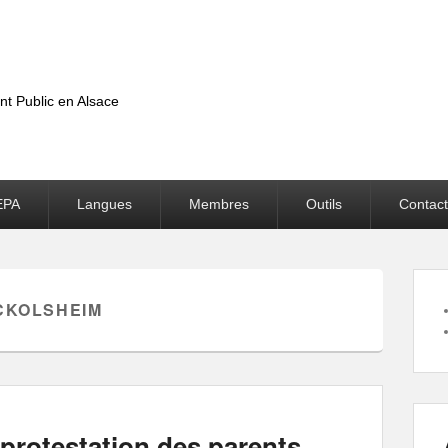
nt Public en Alsace
EPA
Langues
Membres
Outils
Contact
CKOLSHEIM
 protestation des parents