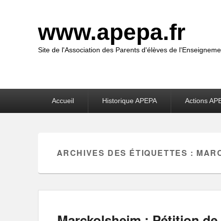
www.apepa.fr
Site de l'Association des Parents d'élèves de l'Enseigneme
Premier
Accueil
Historique APEPA
Actions AP
menu
ARCHIVES DES ÉTIQUETTES :
MAR
Marckolsheim : Pétition de