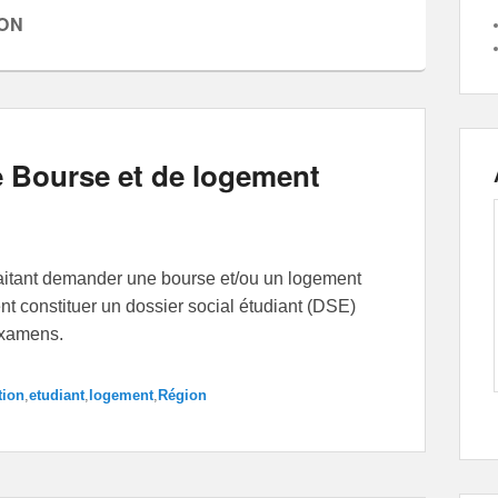
ON
 Bourse et de logement
haitant demander une bourse et/ou un logement
nt constituer un dossier social étudiant (DSE)
examens.
tion
,
etudiant
,
logement
,
Région