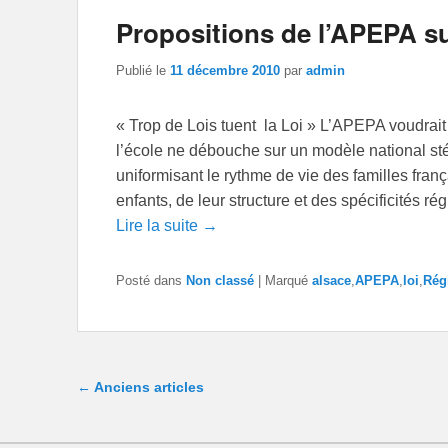
Propositions de l’APEPA su
Publié le
11 décembre 2010
par
admin
« Trop de Lois tuent la Loi » L’APEPA voudrait 
l’école ne débouche sur un modèle national sté
uniformisant le rythme de vie des familles fran
enfants, de leur structure et des spécificités
Lire la suite →
Posté dans
Non classé
|
Marqué
alsace
,
APEPA
,
loi
,
Rég
Navigation dans les articles
←
Anciens articles