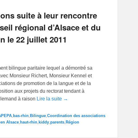
ns suite à leur rencontre
eil régional d’Alsace et du
 le 22 juillet 2011
nt bilingue paritaire lequel a démontré sa
e avec Monsieur Richert, Monsieur Kennel et
ations de promotion de la langue et de la
sition aux projets du rectorat tendant à
llemand à raison
Lire la suite →
APEPA
,
bas-rhin
,
Bilingue
,
Coordination des associations
 en Alsace
,
haut-rhin
,
kiddy
,
parents
,
Région