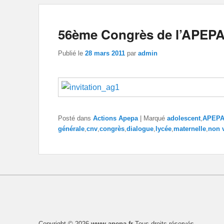
56ème Congrès de l’APEP
Publié le
28 mars 2011
par
admin
Posté dans
Actions Apepa
|
Marqué
adolescent
,
APEP
générale
,
cnv
,
congrès
,
dialogue
,
lycée
,
maternelle
,
non 
Copyright © 2026
www.apepa.fr
Tous droits réservés.