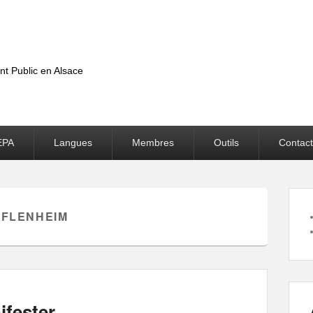
nt Public en Alsace
EPA
Langues
Membres
Outils
Contact
FLENHEIM
ifester