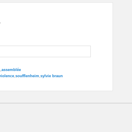
A
A
,
assemblée
violence
,
soufflenheim
,
sylvie braun