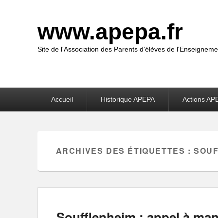
www.apepa.fr
Site de l'Association des Parents d'élèves de l'Enseigneme
Premier
Accueil
Historique APEPA
Actions AP
menu
ARCHIVES DES ÉTIQUETTES :
SOUF
Soufflenheim : appel à man