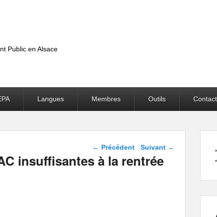
nt Public en Alsace
EPA
Langues
Membres
Outils
Contact
Navigation dans les
←
Précédent
Suivant
→
articles
 insuffisantes à la rentrée