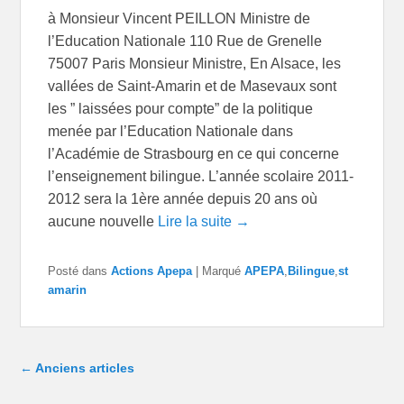
à Monsieur Vincent PEILLON Ministre de
l’Education Nationale 110 Rue de Grenelle
75007 Paris Monsieur Ministre, En Alsace, les
vallées de Saint-Amarin et de Masevaux sont
les ” laissées pour compte” de la politique
menée par l’Education Nationale dans
l’Académie de Strasbourg en ce qui concerne
l’enseignement bilingue. L’année scolaire 2011-
2012 sera la 1ère année depuis 20 ans où
aucune nouvelle
Lire la suite →
Posté dans
Actions Apepa
|
Marqué
APEPA
,
Bilingue
,
st
amarin
Navigation dans les articles
←
Anciens articles