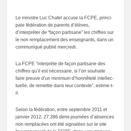
Le ministre Luc Chatel accuse la FCPE, prin­ci­
pale fédé­ra­tion de parents d’élèves,
d’interpréter de “façon par­ti­sane” les chiffres sur
le non rem­pla­ce­ment des ensei­gnants, dans un
com­mu­ni­qué publié mercredi.
La FCPE “inter­prète de façon par­ti­sane des
chiffres qu’il est néces­saire, si l’on sou­haite
faire preuve d’un mini­mum d’honnêteté intel­lec­
tuelle, de remettre dans leur contexte”, estime-t-
il.
Selon la fédé­ra­tion, entre sep­tembre 2011 et
jan­vier 2012, 27.386 demi-journées d’absences
non rem­pla­cées ont été signa­lées sur le site