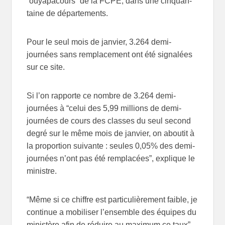
“ouya­pa­cours” de la FCPE, dans une cin­quan­
taine de départements.
Pour le seul mois de jan­vier, 3.264 demi-
journées sans rem­pla­ce­ment ont été signa­lées
sur ce site.
Si l’on rap­porte ce nombre de 3.264 demi-
journées à “celui des 5,99 mil­lions de demi-
journées de cours des classes du seul second
degré sur le même mois de jan­vier, on abou­tit à
la pro­por­tion sui­vante : seules 0,05% des demi-
journées n’ont pas été rem­pla­cées”, explique le
ministre.
“Même si ce chiffre est par­ti­cu­liè­re­ment faible, je
conti­nue a mobi­li­ser l’ensemble des équipes du
minis­tère afin de réduire au maxi­mum ce taux”,