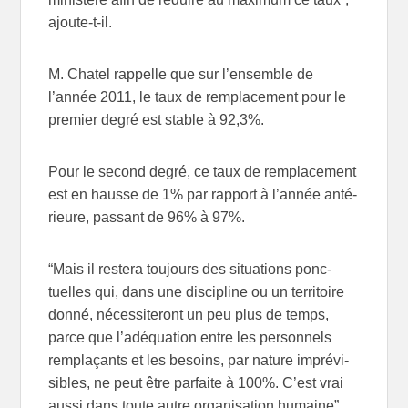
ajoute-t-il.
M. Chatel rap­pelle que sur l’ensemble de
l’année 2011, le taux de rem­pla­ce­ment pour le
pre­mier degré est stable à 92,3%.
Pour le second degré, ce taux de rem­pla­ce­ment
est en hausse de 1% par rap­port à l’année anté­
rieure, pas­sant de 96% à 97%.
“Mais il res­tera tou­jours des situa­tions ponc­
tuelles qui, dans une dis­ci­pline ou un ter­ri­toire
donné, néces­si­te­ront un peu plus de temps,
parce que l’adéquation entre les per­son­nels
rem­pla­çants et les besoins, par nature impré­vi­
sibles, ne peut être par­faite à 100%. C’est vrai
aussi dans toute autre orga­ni­sa­tion humaine”,