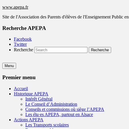
www.apepa.fr
Site de l'Association des Parents d'élèves de l'Enseignement Public e
Recherche APEPA
Facebook
Twitter
Recherche
Menu
Premier menu
Accueil
Historique APEPA
Intérêt Général
Le Conseil d’Administration
Conseils et commissions où siège l’APEPA
Les élu·es APEPA, partout en Alsace
Actions APEPA
Les Transports scolaires